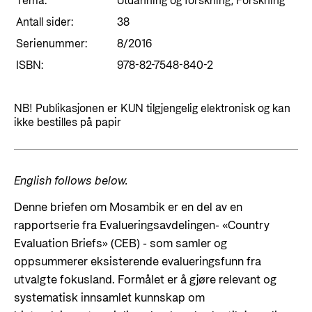
Tema:
Utdanning og forskning, Forskning
Styringsdokument og årsrapporter
For næringslivet
Styresett og økonomisk utvikling
Antall sider:
38
Evalueringer (Norec)
Serienummer:
8/2016
Statsgarantiordningen for investeringer i
Historie
fornybar energi
ISBN:
978-82-7548-840-2
Norad - Partnerskap med privat sektor
Kontakt
NB! Publikasjonen er KUN tilgjengelig elektronisk og kan
ikke bestilles på papir
Kontakt oss
Nyttige lenker
Norads Varslingstjeneste
Viktige dokumenter og lenker
English follows below.
Presse og media
Partnerfordeling
Denne briefen om Mosambik er en del av en
Logo
rapportserie fra Evalueringsavdelingen- «Country
Postjournal
Evaluation Briefs» (CEB) - som samler og
oppsummerer eksisterende evalueringsfunn fra
Personvern
utvalgte fokusland. Formålet er å gjøre relevant og
systematisk innsamlet kunnskap om