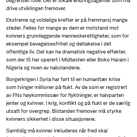
begrenset rolle. Det er lokale endringsagenter som må
drive utviklingen fremover.
Ekstreme og voldelige krefter er på fremmarsj mange
steder. Felles for mange av dem er motstand mot
kvinners grunnleggende menneskerettigheter, som for
eksempel bevegelsesfrihet og deltakelse i det
offentlige liv. Det kan ha dramatisk negative effekter,
som der IS har operert i Midtøsten eller Boko Haram i
Nigeria og noen av nabolandene.
Borgerkrigen i Syria har ført til en humanitær krise
som tvinger millioner på flukt. Av de som er registrert
av FNs høykommissær for flyktninger, er halvparten
jenter og kvinner. I krig, konflikt og på flukt er de særlig
utsatt for overgrep. Bistanden fremover må styrke
kvinners sikkerhet i disse situasjonene.
Samtidig må kvinner inkluderes når fred skal