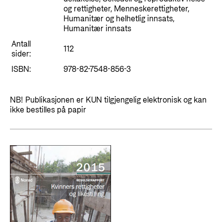
Styringsdokument og årsrapporter
og rettigheter, Menneskerettigheter,
For næringslivet
Styresett og økonomisk utvikling
Humanitær og helhetlig innsats,
Evalueringer (Norec)
Humanitær innsats
Statsgarantiordningen for investeringer i
Historie
Antall
fornybar energi
112
sider:
Norad - Partnerskap med privat sektor
ISBN:
978-82-7548-856-3
Kontakt
Kontakt oss
Nyttige lenker
NB! Publikasjonen er KUN tilgjengelig elektronisk og kan
ikke bestilles på papir
Norads Varslingstjeneste
Viktige dokumenter og lenker
Presse og media
Partnerfordeling
Logo
Postjournal
Personvern