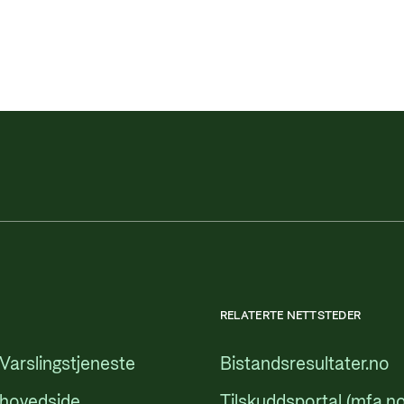
RELATERTE NETTSTEDER
Varslingstjeneste
Bistandsresultater.no
 hovedside
Tilskuddsportal (mfa.no