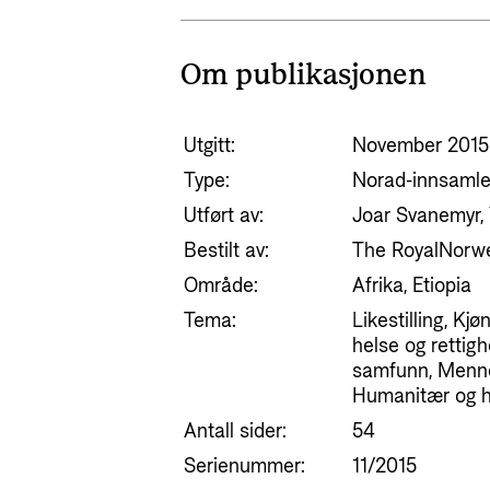
Om publikasjonen
Utgitt:
November 2015
Type:
Norad-innsamle
Utført av:
Joar Svanemyr,
Bestilt av:
The RoyalNorwe
Område:
Afrika, Etiopia
Tema:
Likestilling, Kj
helse og rettigh
samfunn, Mennes
Humanitær og he
Antall sider:
54
Serienummer:
11/2015