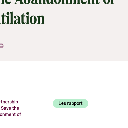
Utlysninger og tildelinger
Styrese
tilation
Tilskuddsguiden
Kriterier for bistand
Regelverk for Norads tilskuddsordninger
rtnership
Les rapport
 Save the
donment of