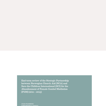
tt og økonomisk utvikling