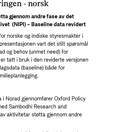
ringen - norsk
tøtta gjennom andre fase av det
ivet (NIPI) – Baseline data revidert
for norske og indiske styresmakter i
resentasjonen vart det stilt spørsmål
ad og behov (unmet need) for
er tatt i bruk i den reviderte versjonen
nlagsdata (baseline) både for
milieplanlegging.
a i Norad gjennomfører Oxford Policy
med Sambodhi Research and
av aktivitetar støtta gjennom andre