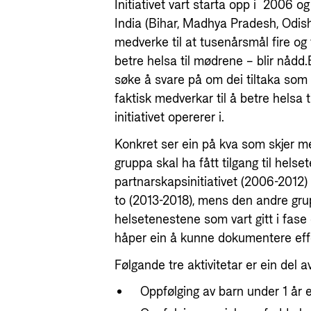
Initiativet vart starta opp i 2006 og s
India (Bihar, Madhya Pradesh, Odis
medverke til at tusenårsmål fire o
betre helsa til mødrene – blir nådd.
søke å svare på om dei tiltaka som b
faktisk medverkar til å betre helsa
initiativet opererer i.
Konkret ser ein på kva som skjer m
gruppa skal ha fått tilgang til hels
partnarskapsinitiativet (2006-2012) o
to (2013-2018), mens den andre grupp
helsetenestene som vart gitt i fas
håper ein å kunne dokumentere effek
Følgande tre aktivitetar er ein del 
Oppfølging av barn under 1 år et