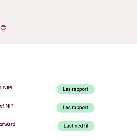
Utlysninger og tildelinger
Styrese
Tilskuddsguiden
Kriterier for bistand
t
Regelverk for Norads tilskuddsordninger
f NIPI
Les rapport
of NIPI
Les rapport
Forward
Last ned fil