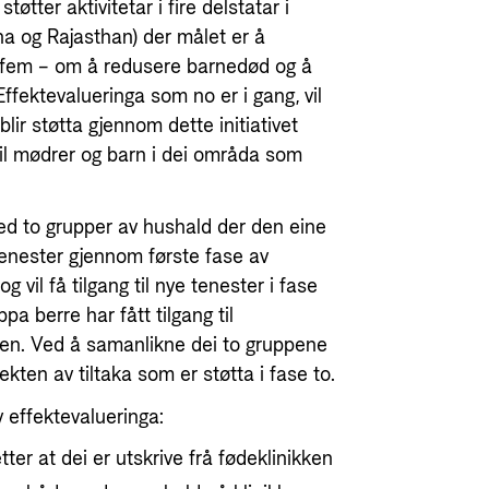
tøtter aktivitetar i fire delstatar i
ha og Rajasthan) der målet er å
g fem – om å redusere barnedød og å
Effektevalueringa som no er i gang, vil
lir støtta gjennom dette initiativet
 til mødrer og barn i dei områda som
ed to grupper av hushald der den eine
etenester gjennom første fase av
g vil få tilgang til nye tenester i fase
a berre har fått tilgang til
e en. Ved å samanlikne dei to gruppene
ten av tiltaka som er støtta i fase to.
av effektevalueringa:
ter at dei er utskrive frå fødeklinikken