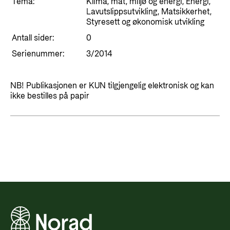
Styringsdokument og årsrapporter
Tema:
Klima, mat, miljø og energi, Energi,
For næringslivet
Lavutslippsutvikling, Matsikkerhet,
Styresett og økonomisk utvikling
Evalueringer (Norec)
Styresett og økonomisk utvikling
Statsgarantiordningen for investeringer i
Antall sider:
0
Historie
fornybar energi
Serienummer:
3/2014
Norad - Partnerskap med privat sektor
Kontakt
NB! Publikasjonen er KUN tilgjengelig elektronisk og kan
ikke bestilles på papir
Kontakt oss
Nyttige lenker
Norads Varslingstjeneste
Viktige dokumenter og lenker
Presse og media
Partnerfordeling
Logo
Postjournal
Personvern