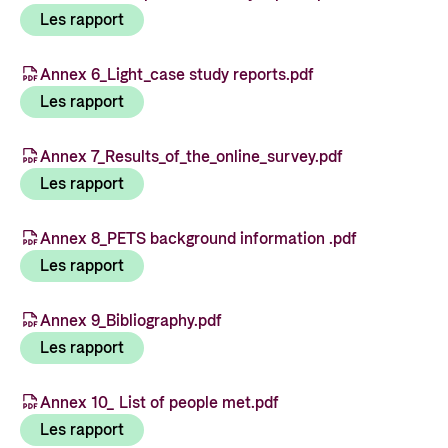
Styringsdokument og årsrapporter
For næringslivet
Les rapport
Styresett og økonomisk utvikling
Evalueringer (Norec)
Statsgarantiordningen for investeringer i
Annex 6_Light_case study reports.pdf
Historie
fornybar energi
Les rapport
Norad - Partnerskap med privat sektor
Kontakt
Annex 7_Results_of_the_online_survey.pdf
Les rapport
Kontakt oss
Nyttige lenker
Norads Varslingstjeneste
Annex 8_PETS background information .pdf
Viktige dokumenter og lenker
Presse og media
Les rapport
Partnerfordeling
Logo
Annex 9_Bibliography.pdf
Postjournal
Les rapport
Personvern
Annex 10_ List of people met.pdf
Les rapport