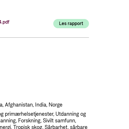
Utlysninger og tildelinger
Styrese
Tilskuddsguiden
.pdf
Les rapport
Kriterier for bistand
Regelverk for Norads tilskuddsordninger
a, Afghanistan, India, Norge
g primærhelsetjenester, Utdanning og
anning, Forskning, Sivilt samfunn,
energi, Tropisk skog, Sårbarhet, sårbare