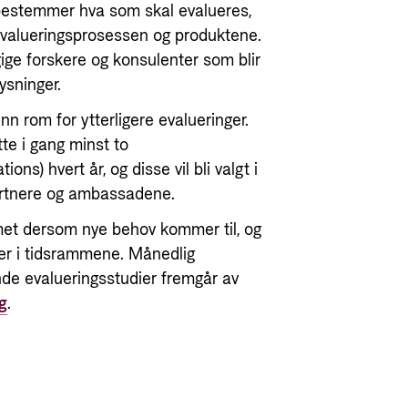
n bestemmer hva som skal evalueres,
 evalueringsprosessen og produktene.
gige forskere og konsulenter som blir
ysninger.
nn rom for ytterligere evalueringer.
te i gang minst to
ons) hvert år, og disse vil bli valgt i
rtnere og ambassadene.
ammet dersom nye behov kommer til, og
nger i tidsrammene. Månedlig
de evalueringsstudier fremgår av
g
.