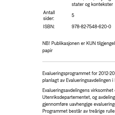
stater og kontekster
Antall
5
sider:
ISBN:
978-82-7548-620-0
NB! Publikasjonen er KUN tilgjengeli
papir
Evalueringsprogrammet for 2012-201
planlagt av Evalueringsavdelingen i 
Evalueringsavdelingens virksomhet e
Utenriksdepartementet, og avdelingen
gjennomføre uavhengige evalueringe
Programmet består av treårige rulle