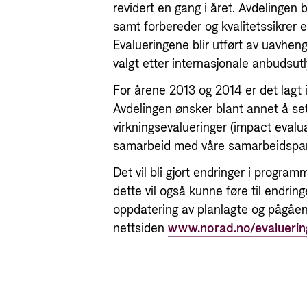
revidert en gang i året. Avdelinge
samt forbereder og kvalitetssikrer
Evalueringene blir utført av uavhen
valgt etter internasjonale anbudsutl
For årene 2013 og 2014 er det lagt i
Avdelingen ønsker blant annet å set
virkningsevalueringer (impact evaluati
samarbeid med våre samarbeidspa
Det vil bli gjort endringer i progr
dette vil også kunne føre til endri
oppdatering av planlagte og pågåen
nettsiden
www.norad.no/evaluerin