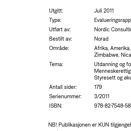
Utgitt:
Juli 2011
Type:
Evalueringsrapp
Utført av:
Nordic Consult
Bestilt av:
Norad
Område:
Afrika, Amerika
Zimbabwe, Nicar
Tema:
Utdanning og for
Menneskerettigh
Styresett og øk
Antall sider:
179
Serienummer:
3/2011
ISBN:
978-82-7548-58
NB! Publikasjonen er KUN tilgjengeli