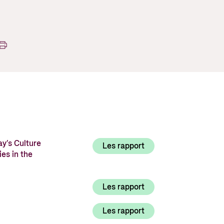
Utlysninger og tildelinger
Styrese
Tilskuddsguiden
Kriterier for bistand
Regelverk for Norads tilskuddsordninger
ay’s Culture
Les rapport
es in the
Les rapport
Les rapport