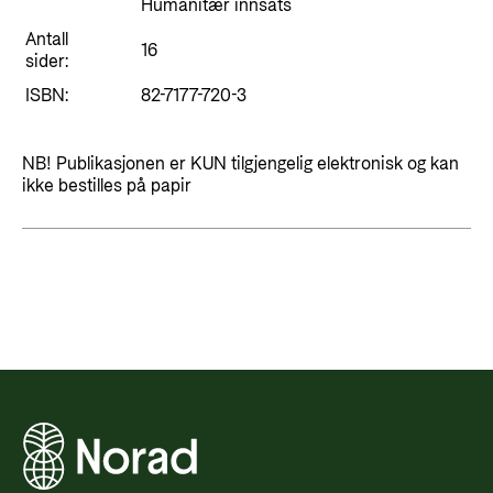
Styringsdokument og årsrapporter
Humanitær innsats
For næringslivet
Styresett og økonomisk utvikling
Antall
Evalueringer (Norec)
16
sider:
Statsgarantiordningen for investeringer i
Historie
ISBN:
82-7177-720-3
fornybar energi
Norad - Partnerskap med privat sektor
Kontakt
NB! Publikasjonen er KUN tilgjengelig elektronisk og kan
ikke bestilles på papir
Kontakt oss
Nyttige lenker
Norads Varslingstjeneste
Viktige dokumenter og lenker
Presse og media
Partnerfordeling
Logo
Postjournal
Personvern