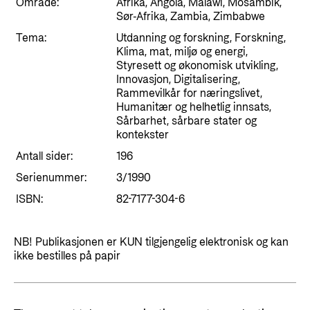
Styringsdokument og årsrapporter
Område:
Afrika, Angola, Malawi, Mosambik,
For næringslivet
Sør-Afrika, Zambia, Zimbabwe
Styresett og økonomisk utvikling
Evalueringer (Norec)
Tema:
Utdanning og forskning, Forskning,
Statsgarantiordningen for investeringer i
Klima, mat, miljø og energi,
Historie
fornybar energi
Styresett og økonomisk utvikling,
Innovasjon, Digitalisering,
Norad - Partnerskap med privat sektor
Rammevilkår for næringslivet,
Kontakt
Humanitær og helhetlig innsats,
Sårbarhet, sårbare stater og
Kontakt oss
kontekster
Nyttige lenker
Antall sider:
196
Norads Varslingstjeneste
Viktige dokumenter og lenker
Serienummer:
3/1990
Presse og media
Partnerfordeling
ISBN:
82-7177-304-6
Logo
Postjournal
NB! Publikasjonen er KUN tilgjengelig elektronisk og kan
ikke bestilles på papir
Personvern