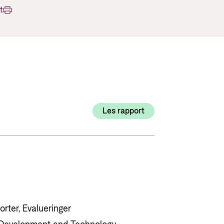
Utlysninger og tildelinger
t
Styrese
Tilskuddsguiden
Kriterier for bistand
Regelverk for Norads tilskuddsordninger
Les rapport
orter, Evalueringer