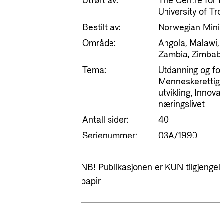
Utført av:
The Centre for
University of T
Bestilt av:
Norwegian Minis
Område:
Angola, Malawi,
Zambia, Zimba
Tema:
Utdanning og for
Menneskerettig
utvikling, Innov
næringslivet
Antall sider:
40
Serienummer:
03A/1990
NB! Publikasjonen er KUN tilgjengeli
papir