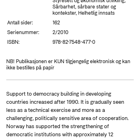
Styringsdokument og årsrapporter
Styresett og økonomisk utvikling,
For næringslivet
Sårbarhet, sårbare stater og
Styresett og økonomisk utvikling
Evalueringer (Norec)
kontekster, Helhetlig innsats
Statsgarantiordningen for investeringer i
Antall sider:
162
Historie
fornybar energi
Serienummer:
2/2010
Norad - Partnerskap med privat sektor
ISBN:
978-82-7548-477-0
Kontakt
Kontakt oss
Nyttige lenker
NB! Publikasjonen er KUN tilgjengelig elektronisk og kan
ikke bestilles på papir
Norads Varslingstjeneste
Viktige dokumenter og lenker
Presse og media
Partnerfordeling
Support to democracy building in developing
Logo
countries increased after 1990. It is gradually seen
Postjournal
less as a technical exercise and more as a
Personvern
challenging, politically sensitive area of cooperation.
Norway has supported the strengthening of
democratic institutions with approximately 12