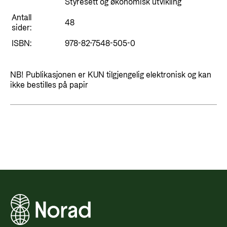
Styringsdokument og årsrapporter
Styresett og økonomisk utvikling
For næringslivet
Styresett og økonomisk utvikling
Antall
Evalueringer (Norec)
48
sider:
Statsgarantiordningen for investeringer i
Historie
ISBN:
978-82-7548-505-0
fornybar energi
Norad - Partnerskap med privat sektor
Kontakt
NB! Publikasjonen er KUN tilgjengelig elektronisk og kan
ikke bestilles på papir
Kontakt oss
Nyttige lenker
Norads Varslingstjeneste
Viktige dokumenter og lenker
Presse og media
Partnerfordeling
Logo
Postjournal
Personvern