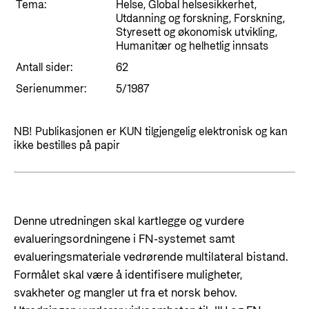
Styringsdokument og årsrapporter
Tema:
Helse, Global helsesikkerhet,
For næringslivet
Utdanning og forskning, Forskning,
Styresett og økonomisk utvikling
Evalueringer (Norec)
Styresett og økonomisk utvikling,
Statsgarantiordningen for investeringer i
Humanitær og helhetlig innsats
Historie
fornybar energi
Antall sider:
62
Norad - Partnerskap med privat sektor
Serienummer:
5/1987
Kontakt
NB! Publikasjonen er KUN tilgjengelig elektronisk og kan
Kontakt oss
Nyttige lenker
ikke bestilles på papir
Norads Varslingstjeneste
Viktige dokumenter og lenker
Presse og media
Partnerfordeling
Logo
Denne utredningen skal kartlegge og vurdere
Postjournal
evalueringsordningene i FN-systemet samt
evalueringsmateriale vedrørende multilateral bistand.
Personvern
Formålet skal være å identifisere muligheter,
svakheter og mangler ut fra et norsk behov.