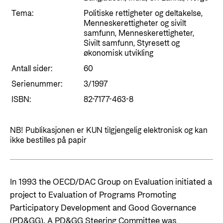
Styringsdokument og årsrapporter
For næringslivet
Tema:
Politiske rettigheter og deltakelse,
Styresett og økonomisk utvikling
Evalueringer (Norec)
Menneskerettigheter og sivilt
Statsgarantiordningen for investeringer i
samfunn, Menneskerettigheter,
Historie
Sivilt samfunn, Styresett og
fornybar energi
økonomisk utvikling
Norad - Partnerskap med privat sektor
Antall sider:
60
Kontakt
Serienummer:
3/1997
Kontakt oss
Nyttige lenker
ISBN:
82-7177-463-8
Norads Varslingstjeneste
Viktige dokumenter og lenker
NB! Publikasjonen er KUN tilgjengelig elektronisk og kan
Presse og media
Partnerfordeling
ikke bestilles på papir
Logo
Postjournal
In 1993 the OECD/DAC Group on Evaluation initiated a
Personvern
project to Evaluation of Programs Promoting
Participatory Development and Good Governance
(PD&GG). A PD&GG Steering Committee was