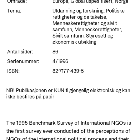
Styringsdokument og årsrapporter
Område:
Europa, Global uspesifisert, Norge
For næringslivet
Styresett og økonomisk utvikling
Tema:
Utdanning og forskning, Politiske
Evalueringer (Norec)
rettigheter og deltakelse,
Statsgarantiordningen for investeringer i
Menneskerettigheter og sivilt
Historie
fornybar energi
samfunn, Menneskerettigheter,
Sivilt samfunn, Styresett og
Norad - Partnerskap med privat sektor
økonomisk utvikling
Kontakt
Antall sider:
86
Kontakt oss
Nyttige lenker
Serienummer:
4/1996
ISBN:
Norads Varslingstjeneste
82-7177-439-5
Viktige dokumenter og lenker
Presse og media
Partnerfordeling
NB! Publikasjonen er KUN tilgjengelig elektronisk og kan
Logo
ikke bestilles på papir
Postjournal
Personvern
The 1995 Benchmark Survey of International NGOs is
the first survey ever conducted of the perceptions of
NGOs of the international political process and their