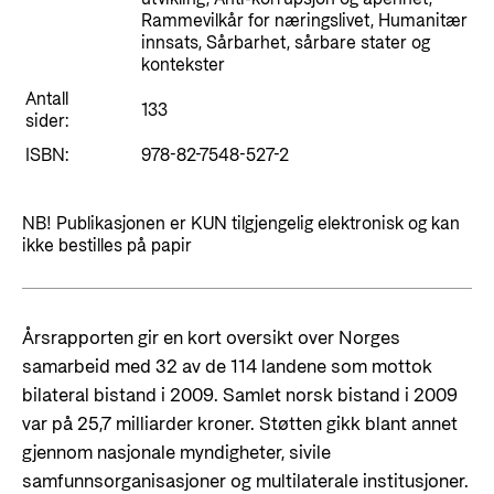
Styringsdokument og årsrapporter
For næringslivet
Rammevilkår for næringslivet, Humanitær
Styresett og økonomisk utvikling
Evalueringer (Norec)
innsats, Sårbarhet, sårbare stater og
kontekster
Statsgarantiordningen for investeringer i
Historie
fornybar energi
Antall
133
sider:
Norad - Partnerskap med privat sektor
ISBN:
978-82-7548-527-2
Kontakt
Kontakt oss
Nyttige lenker
NB! Publikasjonen er KUN tilgjengelig elektronisk og kan
ikke bestilles på papir
Norads Varslingstjeneste
Viktige dokumenter og lenker
Presse og media
Partnerfordeling
Logo
Årsrapporten gir en kort oversikt over Norges
samarbeid med 32 av de 114 landene som mottok
Postjournal
bilateral bistand i 2009. Samlet norsk bistand i 2009
Personvern
var på 25,7 milliarder kroner. Støtten gikk blant annet
gjennom nasjonale myndigheter, sivile
samfunnsorganisasjoner og multilaterale institusjoner.