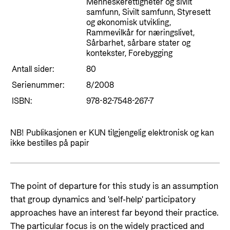
Styringsdokument og årsrapporter
Menneskerettigheter og sivilt
For næringslivet
samfunn, Sivilt samfunn, Styresett
Styresett og økonomisk utvikling
Evalueringer (Norec)
og økonomisk utvikling,
Statsgarantiordningen for investeringer i
Rammevilkår for næringslivet,
Historie
Sårbarhet, sårbare stater og
fornybar energi
kontekster, Forebygging
Norad - Partnerskap med privat sektor
Antall sider:
80
Kontakt
Serienummer:
8/2008
Kontakt oss
Nyttige lenker
ISBN:
978-82-7548-267-7
Norads Varslingstjeneste
Viktige dokumenter og lenker
NB! Publikasjonen er KUN tilgjengelig elektronisk og kan
Presse og media
Partnerfordeling
ikke bestilles på papir
Logo
Postjournal
The point of departure for this study is an assumption
Personvern
that group dynamics and 'self-help' participatory
approaches have an interest far beyond their practice.
The particular focus is on the widely practiced and