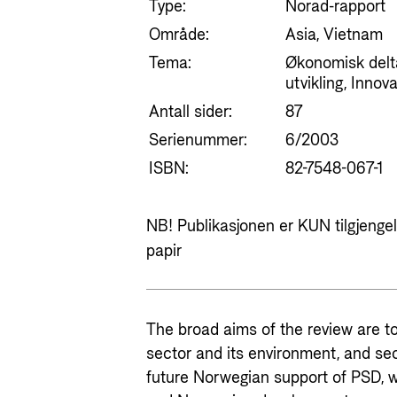
Type:
Norad-rapport
Område:
Asia, Vietnam
Tema:
Økonomisk delt
utvikling, Innov
Antall sider:
87
Serienummer:
6/2003
ISBN:
82-7548-067-1
NB! Publikasjonen er KUN tilgjengeli
papir
The broad aims of the review are to 
sector and its environment, and sec
future Norwegian support of PSD, 