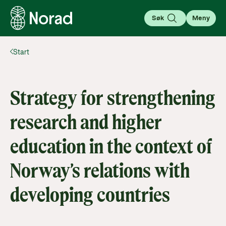
Søk
Meny
Start
English
Norsk
Søk
Søk
Strategy for strengthening
Om bistand
research and higher
Kunnskap som forandrer
Her deler vi kunnskap, analyser og historier som gir
education in the context of
forståelse og inspirasjon til å engasjere seg i
For partnere
globale spørsmål.
Norway’s relations with
Gå til partnersiden
Her finner du nødvendig informasjon for å søke
Lær mer
developing countries
støtte og samarbeide med Norad; Utlysninger,
Aktuelt
guider, verktøy og regelverk.
Kva er bistand?
Gå til side
Finn siste nytt, hendelser og aktiviteter fra Norad