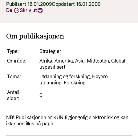
Resultathistorier
Publisert 16.01.2009
Oppdatert 16.01.2009
Partner
Karriere
Del
Skriv ut
Norad analyserer
Nyheter
Partner hovedside
Gå til side
Hvordan jobber vi mot misbruk og korrupsjon i
Ønsker du en meningsfylt, utfordrende og
Resultathistorier
Kunnskapsbanken
bistanden?
Om publikasjonen
interessant arbeidsdag hvor du kan samarbeide
Om Norad
Arrangementskalender
Norads plusspartnermodell
med engasjerte fagpersoner både nasjonalt og
Gå til side
Publikasjoner
Type:
Strategier
internasjonalt? Velkommen til Norad!
Norads temaporteføljer
Tematiske områder
Her finer du informasjon om Norad, vår
Område:
Afrika, Amerika, Asia, Midtøsten, Global
organisasjon og våre ansatte, styrende
Humanitær og helhetlig innsats
uspesifisert
Søke jobb i Norad
dokumenter og kontaktinformasjon.
Guider og regelverk
Tema:
Utdanning og forskning, Høyere
Nansen-programmet for Ukraina
utdanning, Forskning
Karriere i Norad
Utlysninger og tildelinger
Klima, mat, miljø og energi
Om Norad
Antall
Ledige stillinger
0
sider:
Tilskuddsguiden
Menneskerettigheter og sivilt samfunn
Dette gjør Norad
Slik er jobbsøkerprosessen i Norad
Kriterier for bistand
Utdanning og forskning
Organisasjonsoversikt
NB! Publikasjonen er KUN tilgjengelig elektronisk og kan
Spørsmål og svar om jobbmuligheter
Regelverk for Norads tilskuddsordninger
ikke bestilles på papir
Likestilling
Norads ledelse
Bli med på å bygge fremtidens
Helse
bistandsplattform