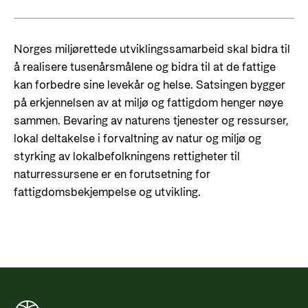
Styringsdokument og årsrapporter
For næringslivet
Styresett og økonomisk utvikling
Evalueringer (Norec)
Statsgarantiordningen for investeringer i
Norges miljørettede utviklingssamarbeid skal bidra til
Historie
fornybar energi
å realisere tusenårsmålene og bidra til at de fattige
kan forbedre sine levekår og helse. Satsingen bygger
Norad - Partnerskap med privat sektor
Kontakt
på erkjennelsen av at miljø og fattigdom henger nøye
sammen. Bevaring av naturens tjenester og ressurser,
Kontakt oss
Nyttige lenker
lokal deltakelse i forvaltning av natur og miljø og
styrking av lokalbefolkningens rettigheter til
Norads Varslingstjeneste
Viktige dokumenter og lenker
naturressursene er en forutsetning for
Presse og media
Partnerfordeling
fattigdomsbekjempelse og utvikling.
Logo
Postjournal
Personvern