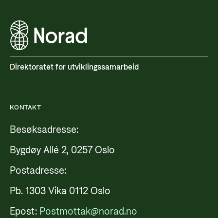
Styringsdokument og årsrapporter
For næringslivet
Styresett og økonomisk utvikling
Evalueringer (Norec)
Statsgarantiordningen for investeringer i
Historie
fornybar energi
Norad - Partnerskap med privat sektor
Direktoratet for utviklingssamarbeid
Kontakt
Kontakt oss
Nyttige lenker
KONTAKT
Norads Varslingstjeneste
Viktige dokumenter og lenker
Besøksadresse:
Presse og media
Partnerfordeling
Logo
Bygdøy Allé 2, 0257 Oslo
Postjournal
Postadresse:
Personvern
Pb. 1303 Vika 0112 Oslo
Epost:
Postmottak@norad.no