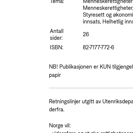
Tema:
Menneskerettigheter 
Menneskerettigheter,
Styresett og økonomi
innsats, Helhetlig inn
Antall
26
sider:
ISBN:
82-7177-772-6
NB! Publikasjonen er KUN tilgjengeli
papir
Retningslinjer utgitt av Utenriksdep
derfra.
Norge vil: