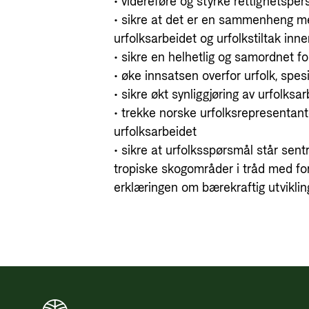
• videreføre og styrke rettighetspe
• sikre at det er en sammenheng m
urfolksarbeidet og urfolkstiltak inn
• sikre en helhetlig og samordnet fo
• øke innsatsen overfor urfolk, spesi
• sikre økt synliggjøring av urfolksa
• trekke norske urfolksrepresentante
urfolksarbeidet
• sikre at urfolksspørsmål står sent
tropiske skogområder i tråd med fo
erklæringen om bærekraftig utviklin