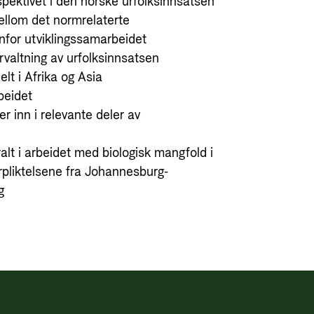
rspektivet i den norske urfolksinnsatsen
ellom det normrelaterte
enfor utviklingssamarbeidet
rvaltning av urfolksinnsatsen
elt i Afrika og Asia
rbeidet
r inn i relevante deler av
ralt i arbeidet med biologisk mangfold i
rpliktelsene fra Johannesburg-
g