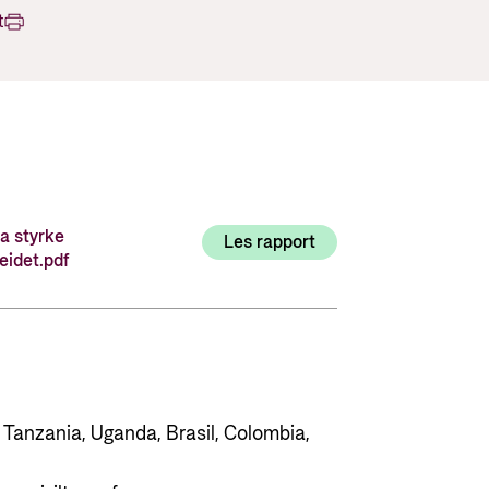
Utlysninger og tildelinger
t
Styrese
Tilskuddsguiden
Kriterier for bistand
Regelverk for Norads tilskuddsordninger
aa styrke
Les rapport
eidet.pdf
, Tanzania, Uganda, Brasil, Colombia,