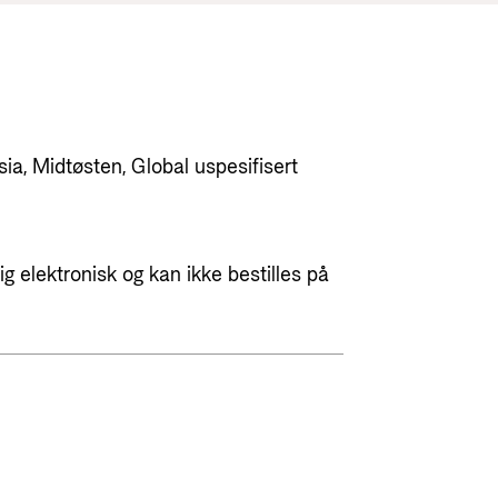
Utlysninger og tildelinger
Styrese
Tilskuddsguiden
Kriterier for bistand
Regelverk for Norads tilskuddsordninger
sia, Midtøsten, Global uspesifisert
g elektronisk og kan ikke bestilles på