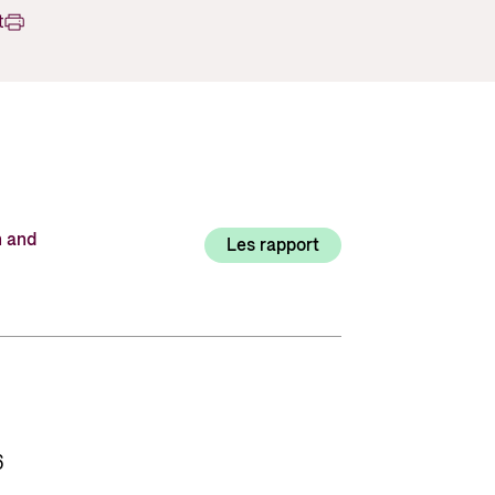
Utlysninger og tildelinger
t
Styrese
Tilskuddsguiden
Kriterier for bistand
Regelverk for Norads tilskuddsordninger
n and
Les rapport
6