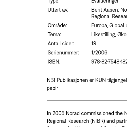
Type:
Evalueringer
Utført av:
Berit Aasen; No
Regional Resea
Område:
Europa, Global u
Tema:
Likestilling, Ø
Antall sider:
19
Serienummer:
1/2006
ISBN:
978-82-7548-182
NB! Publikasjonen er KUN tilgjengeli
papir
In 2005 Norad commissioned the No
Regional Research (NIBR) and partn