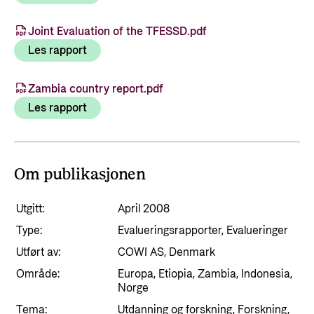
Styringsdokument og årsrapporter
For næringslivet
Styresett og økonomisk utvikling
Evalueringer (Norec)
Joint Evaluation of the TFESSD.pdf
Statsgarantiordningen for investeringer i
Les rapport
Historie
fornybar energi
Norad - Partnerskap med privat sektor
Zambia country report.pdf
Kontakt
Les rapport
Kontakt oss
Nyttige lenker
Norads Varslingstjeneste
Viktige dokumenter og lenker
Om publikasjonen
Presse og media
Partnerfordeling
Utgitt:
April 2008
Logo
Type:
Evalueringsrapporter, Evalueringer
Postjournal
Utført av:
COWI AS, Denmark
Personvern
Område:
Europa, Etiopia, Zambia, Indonesia,
Norge
Tema:
Utdanning og forskning, Forskning,