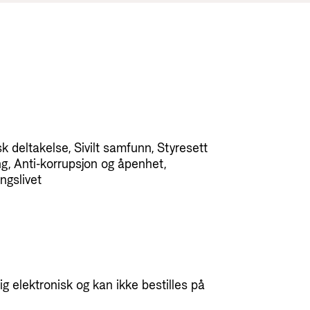
Utlysninger og tildelinger
Styrese
Tilskuddsguiden
Kriterier for bistand
Regelverk for Norads tilskuddsordninger
sk deltakelse, Sivilt samfunn, Styresett
g, Anti-korrupsjon og åpenhet,
ngslivet
g elektronisk og kan ikke bestilles på