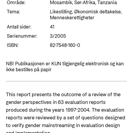
Styringsdokument og årsrapporter
Område:
Mosambik, Sør-Afrika, Tanzania
For næringslivet
Styresett og økonomisk utvikling
Evalueringer (Norec)
Tema:
Likestilling, Økonomisk deltakelse,
Menneskerettigheter
Statsgarantiordningen for investeringer i
Historie
fornybar energi
Antall sider:
41
Serienummer:
3/2005
Norad - Partnerskap med privat sektor
Kontakt
ISBN:
82-7548-160-0
Kontakt oss
Nyttige lenker
NB! Publikasjonen er KUN tilgjengelig elektronisk og kan
Norads Varslingstjeneste
ikke bestilles på papir
Viktige dokumenter og lenker
Presse og media
Partnerfordeling
Logo
This report presents the outcome of a review of the
Postjournal
gender perspectives in 63 evaluation reports
produced during the years 1997-2004. The evaluation
Personvern
reports were reviewed by a set of questions designed
to verify gender mainstreaming in evaluation design