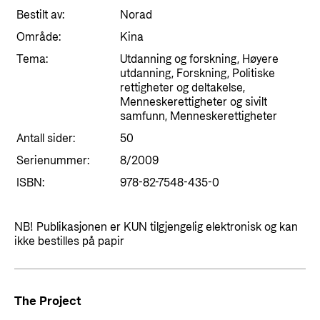
Styringsdokument og årsrapporter
For næringslivet
Bestilt av:
Norad
Styresett og økonomisk utvikling
Evalueringer (Norec)
Område:
Kina
Statsgarantiordningen for investeringer i
Historie
Tema:
Utdanning og forskning, Høyere
fornybar energi
utdanning, Forskning, Politiske
rettigheter og deltakelse,
Norad - Partnerskap med privat sektor
Menneskerettigheter og sivilt
Kontakt
samfunn, Menneskerettigheter
Kontakt oss
Antall sider:
50
Nyttige lenker
Serienummer:
8/2009
Norads Varslingstjeneste
Viktige dokumenter og lenker
ISBN:
978-82-7548-435-0
Presse og media
Partnerfordeling
Logo
NB! Publikasjonen er KUN tilgjengelig elektronisk og kan
ikke bestilles på papir
Postjournal
Personvern
The Project