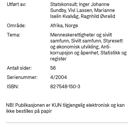
Styringsdokument og årsrapporter
Utført av:
Statskonsult; Inger Johanne
For næringslivet
Styresett og økonomisk utvikling
Sundby, Vivi Lassen, Marianne
Evalueringer (Norec)
Iselin Kvalvåg, Ragnhild Øvrelid
Statsgarantiordningen for investeringer i
Historie
Område:
Afrika, Norge
fornybar energi
Tema:
Menneskerettigheter og sivilt
Norad - Partnerskap med privat sektor
samfunn, Sivilt samfunn, Styresett
Kontakt
og økonomisk utvikling, Anti-
korrupsjon og åpenhet, Statistikk og
Kontakt oss
Nyttige lenker
register
Antall sider:
Norads Varslingstjeneste
56
Viktige dokumenter og lenker
Serienummer:
4/2004
Presse og media
Partnerfordeling
ISBN:
82-7548-150-3
Logo
Postjournal
NB! Publikasjonen er KUN tilgjengelig elektronisk og kan
ikke bestilles på papir
Personvern