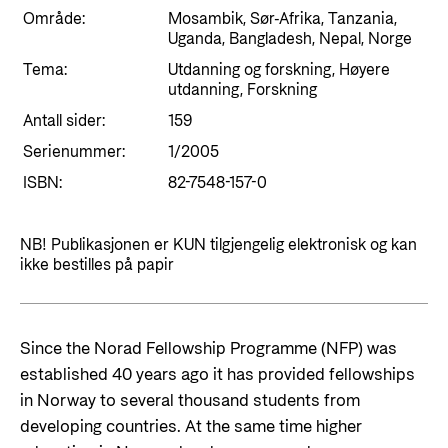
Styringsdokument og årsrapporter
For næringslivet
Område:
Mosambik, Sør-Afrika, Tanzania,
Styresett og økonomisk utvikling
Evalueringer (Norec)
Uganda, Bangladesh, Nepal, Norge
Statsgarantiordningen for investeringer i
Tema:
Utdanning og forskning, Høyere
Historie
fornybar energi
utdanning, Forskning
Antall sider:
159
Norad - Partnerskap med privat sektor
Kontakt
Serienummer:
1/2005
ISBN:
82-7548-157-0
Kontakt oss
Nyttige lenker
Norads Varslingstjeneste
Viktige dokumenter og lenker
NB! Publikasjonen er KUN tilgjengelig elektronisk og kan
ikke bestilles på papir
Presse og media
Partnerfordeling
Logo
Postjournal
Since the Norad Fellowship Programme (NFP) was
established 40 years ago it has provided fellowships
Personvern
in Norway to several thousand students from
developing countries. At the same time higher