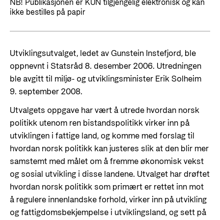
Styringsdokument og årsrapporter
NB! Publikasjonen er KUN tilgjengelig elektronisk og kan
For næringslivet
ikke bestilles på papir
Styresett og økonomisk utvikling
Evalueringer (Norec)
Statsgarantiordningen for investeringer i
Historie
fornybar energi
Utviklingsutvalget, ledet av Gunstein Instefjord, ble
Norad - Partnerskap med privat sektor
oppnevnt i Statsråd 8. desember 2006. Utredningen
Kontakt
ble avgitt til miljø- og utviklingsminister Erik Solheim
9. september 2008.
Kontakt oss
Nyttige lenker
Utvalgets oppgave har vært å utrede hvordan norsk
Norads Varslingstjeneste
Viktige dokumenter og lenker
politikk utenom ren bistandspolitikk virker inn på
Presse og media
utviklingen i fattige land, og komme med forslag til
Partnerfordeling
hvordan norsk politikk kan justeres slik at den blir mer
Logo
samstemt med målet om å fremme økonomisk vekst
Postjournal
og sosial utvikling i disse landene. Utvalget har drøftet
Personvern
hvordan norsk politikk som primært er rettet inn mot
å regulere innenlandske forhold, virker inn på utvikling
og fattigdomsbekjempelse i utviklingsland, og sett på