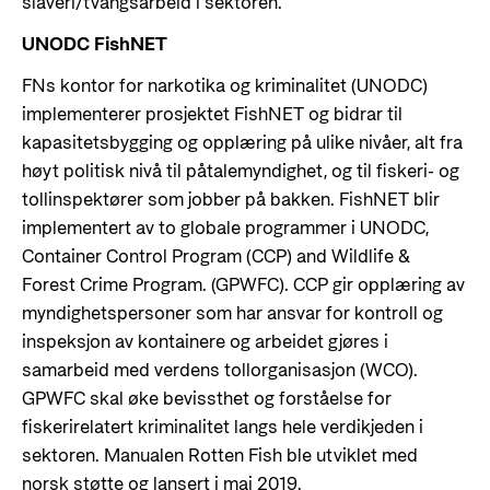
slaveri/tvangsarbeid i sektoren.
UNODC FishNET
FNs kontor for narkotika og kriminalitet (UNODC)
implementerer prosjektet FishNET og bidrar til
kapasitetsbygging og opplæring på ulike nivåer, alt fra
høyt politisk nivå til påtalemyndighet, og til fiskeri- og
tollinspektører som jobber på bakken. FishNET blir
implementert av to globale programmer i UNODC,
Container Control Program (CCP) and Wildlife &
Forest Crime Program. (GPWFC). CCP gir opplæring av
myndighetspersoner som har ansvar for kontroll og
inspeksjon av kontainere og arbeidet gjøres i
samarbeid med verdens tollorganisasjon (WCO).
GPWFC skal øke bevissthet og forståelse for
fiskerirelatert kriminalitet langs hele verdikjeden i
sektoren. Manualen Rotten Fish ble utviklet med
norsk støtte og lansert i mai 2019.