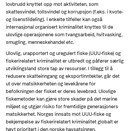
Styringsdokument og årsrapporter
lovbrudd knyttet opp mot aktiviteten, som
For næringslivet
Styresett og økonomisk utvikling
Evalueringer (Norec)
skattesvindel, tollsvindel og korrupsjon (f.eks. i kvote-
Statsgarantiordningen for investeringer i
og lisenstildeling). I enkelte tilfeller kan også
Historie
fornybar energi
internasjonal organisert kriminalitet knyttes til de
ulovlige operasjonene som tvangsarbeid, hvitvasking,
Norad - Partnerskap med privat sektor
smugling, menneskehandel etc.
Kontakt
Ulovlig, urapportert og uregulert fiske (UUU-fiske) og
Kontakt oss
Nyttige lenker
fiskerirelatert kriminalitet er utbredt og påfører særlig
Norads Varslingstjeneste
utviklingsland store tap av ressurser. I tillegg til å
Viktige dokumenter og lenker
redusere skatteinngang og eksportinntekter, går det
Presse og media
Partnerfordeling
ut over matsikkerheten og levekårene for
Logo
befolkningen der fisket er deres levebrød. Ulovlige
fiskemetoder kan gjøre store skader på det marine
Postjournal
miljøet og utgjør risiko for fremtidige generasjoners
Personvern
matsikkerhet. Norges innsats mot UUU-fiske og
bekjempelse av fiskerirelatert kriminalitet globalt er
høyt prioritert i den norske havsatsingen.