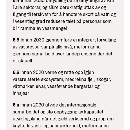
6.4
Innan 2030 betydeleg betre utnyttinga av vatn
i alle sektorar, og sikre berekraftig uttak av og
tilgang til ferskvatn for å handtere skort på vatn og
i vesentleg grad redusere talet på personar som
blir ramma av vassmangel
6.5
Innan 2030 gjennomføre ei integrert forvalting
av vassressursar på alle nivå, mellom anna
gjennom samarbeid over landegrensene der det
er aktuelt
6.6
Innan 2020 verne og rette opp igjen
vassrelaterte økosystem, medrekna fjell, skogar,
våtmarker, elvar, vassførande bergartar og
innsjøar
6.a
Innan 2030 utvide det internasjonale
samarbeidet og stø oppbygging av kapasitet i
utviklingsland når det gjeld verksemd og program
knytte til vass- og sanitærforhold, mellom anna