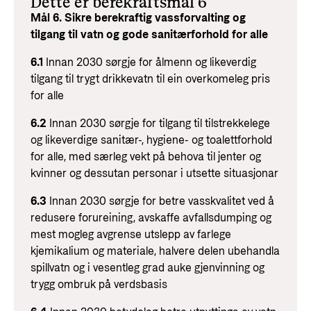
Dette er berekraftsmål 6
Mål 6. Sikre berekraftig vassforvalting og
tilgang til vatn og gode sanitærforhold for alle
6.1
Innan 2030 sørgje for ålmenn og likeverdig
tilgang til trygt drikkevatn til ein overkomeleg pris
for alle
6.2
Innan 2030 sørgje for tilgang til tilstrekkelege
og likeverdige sanitær-, hygiene- og toalettforhold
for alle, med særleg vekt på behova til jenter og
kvinner og dessutan personar i utsette situasjonar
6.3
Innan 2030 sørgje for betre vasskvalitet ved å
redusere forureining, avskaffe avfallsdumping og
mest mogleg avgrense utslepp av farlege
kjemikalium og materiale, halvere delen ubehandla
spillvatn og i vesentleg grad auke gjenvinning og
trygg ombruk på verdsbasis