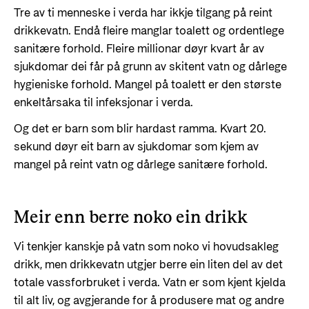
Styringsdokument og årsrapporter
Tre av ti menneske i verda har ikkje tilgang på reint
For næringslivet
Styresett og økonomisk utvikling
Evalueringer (Norec)
drikkevatn. Endå fleire manglar toalett og ordentlege
Statsgarantiordningen for investeringer i
sanitære forhold. Fleire millionar døyr kvart år av
Historie
fornybar energi
sjukdomar dei får på grunn av skitent vatn og dårlege
hygieniske forhold. Mangel på toalett er den største
Norad - Partnerskap med privat sektor
Kontakt
enkeltårsaka til infeksjonar i verda.
Og det er barn som blir hardast ramma. Kvart 20.
Kontakt oss
Nyttige lenker
sekund døyr eit barn av sjukdomar som kjem av
Norads Varslingstjeneste
mangel på reint vatn og dårlege sanitære forhold.
Viktige dokumenter og lenker
Presse og media
Partnerfordeling
Logo
Meir enn berre noko ein drikk
Postjournal
Vi tenkjer kanskje på vatn som noko vi hovudsakleg
Personvern
drikk, men drikkevatn utgjer berre ein liten del av det
totale vassforbruket i verda. Vatn er som kjent kjelda
til alt liv, og avgjerande for å produsere mat og andre