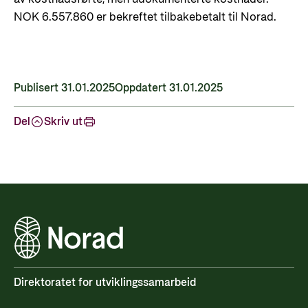
Styringsdokument og årsrapporter
For næringslivet
NOK 6.557.860 er bekreftet tilbakebetalt til Norad.
Styresett og økonomisk utvikling
Evalueringer (Norec)
Statsgarantiordningen for investeringer i
Historie
fornybar energi
Norad - Partnerskap med privat sektor
Publisert 31.01.2025
Oppdatert 31.01.2025
Kontakt
Del
Skriv ut
Kontakt oss
Nyttige lenker
Norads Varslingstjeneste
Viktige dokumenter og lenker
Presse og media
Partnerfordeling
Logo
Postjournal
Personvern
Direktoratet for utviklingssamarbeid