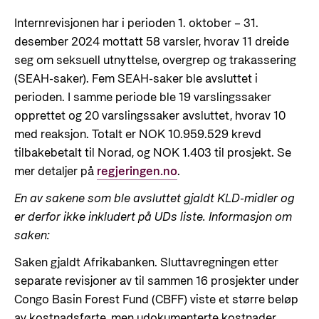
Resultathistorier
Partner
Karriere
Internrevisjonen har i perioden 1. oktober – 31.
Norad analyserer
Nyheter
desember 2024 mottatt 58 varsler, hvorav 11 dreide
Partner hovedside
Gå til side
Hvordan jobber vi mot misbruk og korrupsjon i
seg om seksuell utnyttelse, overgrep og trakassering
Ønsker du en meningsfylt, utfordrende og
Resultathistorier
Kunnskapsbanken
bistanden?
(SEAH-saker). Fem SEAH-saker ble avsluttet i
interessant arbeidsdag hvor du kan samarbeide
Om Norad
Arrangementskalender
Norads plusspartnermodell
perioden. I samme periode ble 19 varslingssaker
med engasjerte fagpersoner både nasjonalt og
Gå til side
opprettet og 20 varslingssaker avsluttet, hvorav 10
Publikasjoner
internasjonalt? Velkommen til Norad!
Norads temaporteføljer
Tematiske områder
Her finer du informasjon om Norad, vår
med reaksjon. Totalt er NOK 10.959.529 krevd
organisasjon og våre ansatte, styrende
tilbakebetalt til Norad, og NOK 1.403 til prosjekt. Se
Humanitær og helhetlig innsats
Søke jobb i Norad
dokumenter og kontaktinformasjon.
mer detaljer på
regjeringen.no
.
Guider og regelverk
Nansen-programmet for Ukraina
Karriere i Norad
En av sakene som ble avsluttet gjaldt KLD-midler og
Utlysninger og tildelinger
Klima, mat, miljø og energi
Om Norad
er derfor ikke inkludert på UDs liste. Informasjon om
Ledige stillinger
Tilskuddsguiden
Menneskerettigheter og sivilt samfunn
saken:
Dette gjør Norad
Slik er jobbsøkerprosessen i Norad
Kriterier for bistand
Utdanning og forskning
Saken gjaldt Afrikabanken. Sluttavregningen etter
Organisasjonsoversikt
Spørsmål og svar om jobbmuligheter
separate revisjoner av til sammen 16 prosjekter under
Regelverk for Norads tilskuddsordninger
Likestilling
Norads ledelse
Congo Basin Forest Fund (CBFF) viste et større beløp
Bli med på å bygge fremtidens
Helse
av kostnadsførte, men udokumenterte kostnader.
bistandsplattform