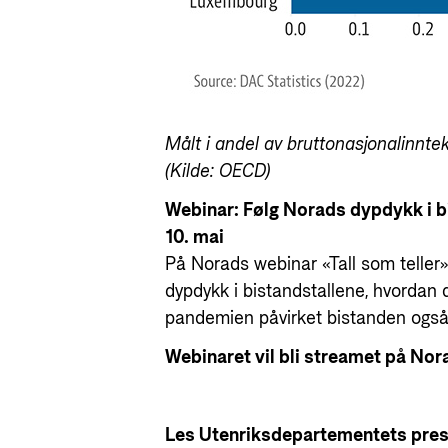
Målt i andel av bruttonasjonalinntek
(Kilde: OECD)
Webinar: Følg Norads dypdykk i bi
10. mai
På Norads webinar «Tall som teller» 
dypdykk i bistandstallene, hvordan
pandemien påvirket bistanden også 
Webinaret vil bli streamet på Nor
Les Utenriksdepartementets pre