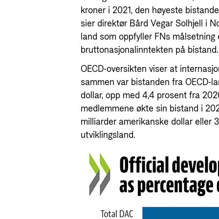
kroner i 2021, den høyeste bistande
sier direktør Bård Vegar Solhjell i
land som oppfyller FNs målsetning 
bruttonasjonalinntekten på bistand.
OECD-oversikten viser at internasjon
sammen var bistanden fra OECD-lan
dollar, opp med 4,4 prosent fra 2020
medlemmene økte sin bistand i 20
milliarder amerikanske dollar eller 3
utviklingsland.