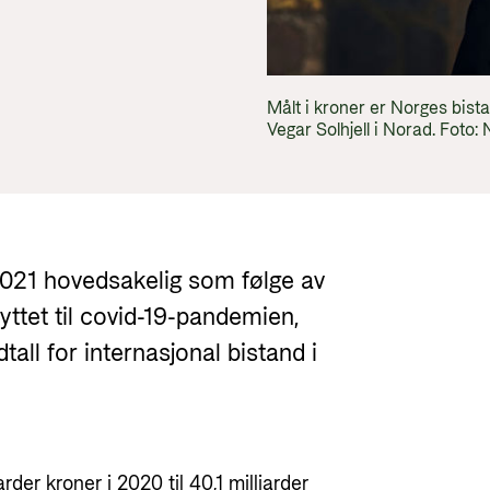
Utlysninger og tildelinger
Styrese
Tilskuddsguiden
Kriterier for bistand
Målt i kroner er Norges bist
Vegar Solhjell i Norad. Foto:
Regelverk for Norads tilskuddsordninger
 2021 hovedsakelig som følge av
nyttet til covid-19-pandemien,
all for internasjonal bistand i
rder kroner i 2020 til 40,1 milliarder