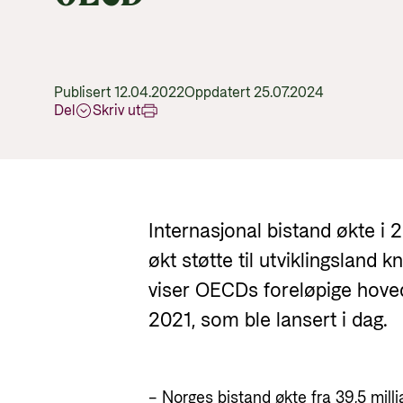
Publisert 12.04.2022
Oppdatert 25.07.2024
Del
Skriv ut
Internasjonal bistand økte i
økt støtte til utviklingsland k
viser OECDs foreløpige hovedt
2021, som ble lansert i dag.
– Norges bistand økte fra 39,5 millia