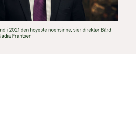
tt og økonomisk utvikling
and i 2021 den høyeste noensinne, sier direktør Bård
 Nadia Frantsen