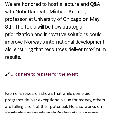
Styringsdokument og årsrapporter
We are honored to host a lecture and Q&A
For næringslivet
Styresett og økonomisk utvikling
Evalueringer (Norec)
with Nobel laureate Michael Kremer,
Statsgarantiordningen for investeringer i
professor at University of Chicago on May
Historie
fornybar energi
8th. The topic will be how strategic
Norad - Partnerskap med privat sektor
prioritization and innovative solutions could
Kontakt
improve Norway's international development
Kontakt oss
aid, ensuring that resources deliver maximum
Nyttige lenker
results.
Norads Varslingstjeneste
Viktige dokumenter og lenker
Presse og media
Partnerfordeling
🔗
Click here to register for the event
Logo
Postjournal
Kremer’s research shows that while some aid
Personvern
programs deliver exceptional value for money, others
are falling short of their potential. He also works on