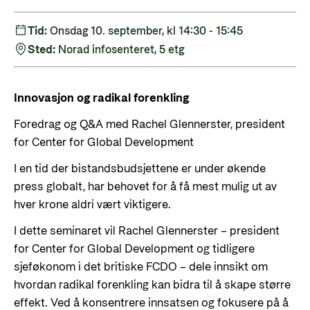
Styringsdokument og årsrapporter
For næringslivet
Styresett og økonomisk utvikling
Evalueringer (Norec)
Tid:
Onsdag 10. september, kl 14:30 - 15:45
Statsgarantiordningen for investeringer i
Sted:
Norad infosenteret, 5 etg
Historie
fornybar energi
Norad - Partnerskap med privat sektor
Innovasjon og radikal forenkling
Kontakt
Foredrag og Q&A med Rachel Glennerster, president
Kontakt oss
Nyttige lenker
for Center for Global Development
Norads Varslingstjeneste
Viktige dokumenter og lenker
I en tid der bistandsbudsjettene er under økende
Presse og media
press globalt, har behovet for å få mest mulig ut av
Partnerfordeling
hver krone aldri vært viktigere.
Logo
I dette seminaret vil Rachel Glennerster – president
Postjournal
for Center for Global Development og tidligere
Personvern
sjeføkonom i det britiske FCDO – dele innsikt om
hvordan radikal forenkling kan bidra til å skape større
effekt. Ved å konsentrere innsatsen og fokusere på å