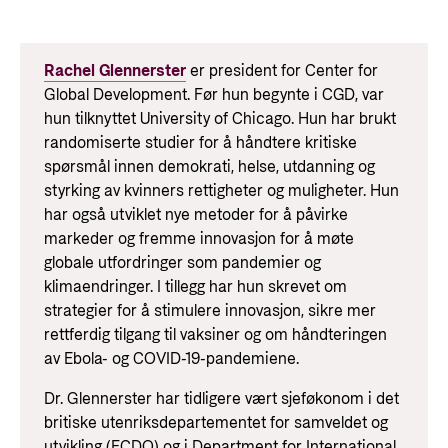
Rachel Glennerster
er president for Center for
Global Development. Før hun begynte i CGD, var
hun tilknyttet University of Chicago. Hun har brukt
randomiserte studier for å håndtere kritiske
spørsmål innen demokrati, helse, utdanning og
styrking av kvinners rettigheter og muligheter. Hun
har også utviklet nye metoder for å påvirke
markeder og fremme innovasjon for å møte
globale utfordringer som pandemier og
klimaendringer. I tillegg har hun skrevet om
strategier for å stimulere innovasjon, sikre mer
rettferdig tilgang til vaksiner og om håndteringen
av Ebola- og COVID-19-pandemiene.
Dr. Glennerster har tidligere vært sjeføkonom i det
britiske utenriksdepartementet for samveldet og
utvikling (FCDO) og i Department for International