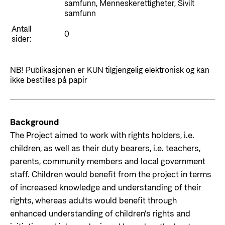
Styringsdokument og årsrapporter
samfunn, Menneskerettigheter, Sivilt
For næringslivet
samfunn
Styresett og økonomisk utvikling
Evalueringer (Norec)
Antall
Statsgarantiordningen for investeringer i
0
Historie
sider:
fornybar energi
Norad - Partnerskap med privat sektor
NB! Publikasjonen er KUN tilgjengelig elektronisk og kan
Kontakt
ikke bestilles på papir
Kontakt oss
Nyttige lenker
Norads Varslingstjeneste
Viktige dokumenter og lenker
Background
Presse og media
The Project aimed to work with rights holders, i.e.
Partnerfordeling
children, as well as their duty bearers, i.e. teachers,
Logo
parents, community members and local government
Postjournal
staff. Children would benefit from the project in terms
of increased knowledge and understanding of their
Personvern
rights, whereas adults would benefit through
enhanced understanding of children’s rights and