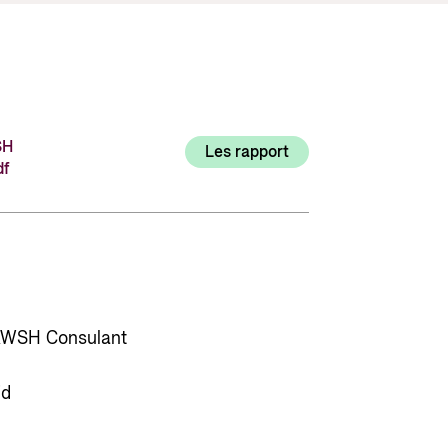
Utlysninger og tildelinger
Styrese
Tilskuddsguiden
Kriterier for bistand
Regelverk for Norads tilskuddsordninger
SH
Les rapport
df
, AWSH Consulant
id