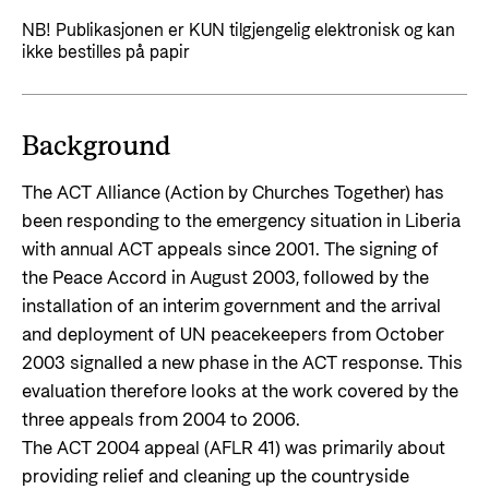
Styringsdokument og årsrapporter
For næringslivet
NB! Publikasjonen er KUN tilgjengelig elektronisk og kan
Styresett og økonomisk utvikling
Evalueringer (Norec)
ikke bestilles på papir
Statsgarantiordningen for investeringer i
Historie
fornybar energi
Norad - Partnerskap med privat sektor
Background
Kontakt
The ACT Alliance (Action by Churches Together) has
Kontakt oss
Nyttige lenker
been responding to the emergency situation in Liberia
with annual ACT appeals since 2001. The signing of
Norads Varslingstjeneste
Viktige dokumenter og lenker
the Peace Accord in August 2003, followed by the
Presse og media
Partnerfordeling
installation of an interim government and the arrival
Logo
and deployment of UN peacekeepers from October
2003 signalled a new phase in the ACT response. This
Postjournal
evaluation therefore looks at the work covered by the
Personvern
three appeals from 2004 to 2006.
The ACT 2004 appeal (AFLR 41) was primarily about
providing relief and cleaning up the countryside