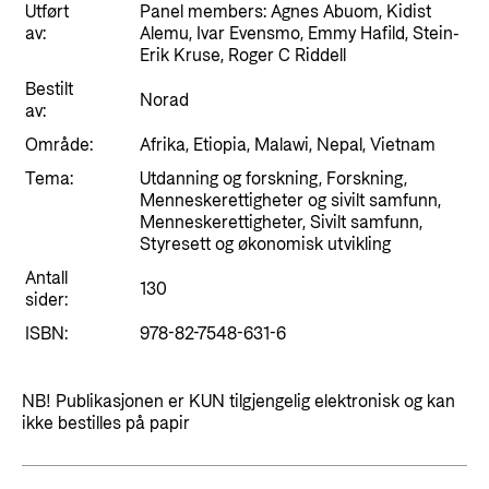
Styringsdokument og årsrapporter
Utført
Panel members: Agnes Abuom, Kidist
For næringslivet
Styresett og økonomisk utvikling
av:
Alemu, Ivar Evensmo, Emmy Hafild, Stein-
Evalueringer (Norec)
Erik Kruse, Roger C Riddell
Statsgarantiordningen for investeringer i
Historie
Bestilt
fornybar energi
Norad
av:
Norad - Partnerskap med privat sektor
Område:
Afrika, Etiopia, Malawi, Nepal, Vietnam
Kontakt
Tema:
Utdanning og forskning, Forskning,
Menneskerettigheter og sivilt samfunn,
Kontakt oss
Nyttige lenker
Menneskerettigheter, Sivilt samfunn,
Styresett og økonomisk utvikling
Norads Varslingstjeneste
Viktige dokumenter og lenker
Antall
Presse og media
130
sider:
Partnerfordeling
Logo
ISBN:
978-82-7548-631-6
Postjournal
NB! Publikasjonen er KUN tilgjengelig elektronisk og kan
Personvern
ikke bestilles på papir