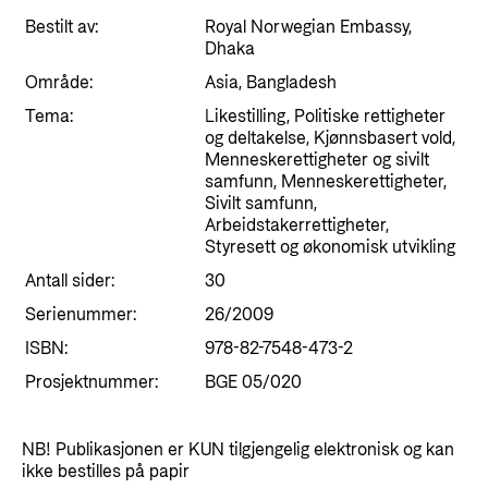
Styringsdokument og årsrapporter
For næringslivet
Bestilt av:
Royal Norwegian Embassy,
Styresett og økonomisk utvikling
Evalueringer (Norec)
Dhaka
Statsgarantiordningen for investeringer i
Område:
Historie
Asia, Bangladesh
fornybar energi
Tema:
Likestilling, Politiske rettigheter
Norad - Partnerskap med privat sektor
og deltakelse, Kjønnsbasert vold,
Kontakt
Menneskerettigheter og sivilt
samfunn, Menneskerettigheter,
Sivilt samfunn,
Kontakt oss
Nyttige lenker
Arbeidstakerrettigheter,
Styresett og økonomisk utvikling
Norads Varslingstjeneste
Viktige dokumenter og lenker
Antall sider:
30
Presse og media
Partnerfordeling
Serienummer:
26/2009
Logo
ISBN:
978-82-7548-473-2
Postjournal
Prosjektnummer:
BGE 05/020
Personvern
NB! Publikasjonen er KUN tilgjengelig elektronisk og kan
ikke bestilles på papir