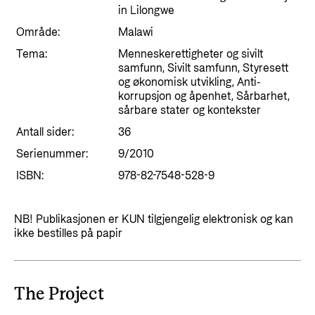
Styringsdokument og årsrapporter
in Lilongwe
For næringslivet
Styresett og økonomisk utvikling
Evalueringer (Norec)
Område:
Malawi
Statsgarantiordningen for investeringer i
Historie
Tema:
Menneskerettigheter og sivilt
fornybar energi
samfunn, Sivilt samfunn, Styresett
og økonomisk utvikling, Anti-
Norad - Partnerskap med privat sektor
korrupsjon og åpenhet, Sårbarhet,
Kontakt
sårbare stater og kontekster
Antall sider:
36
Kontakt oss
Nyttige lenker
Serienummer:
9/2010
Norads Varslingstjeneste
Viktige dokumenter og lenker
ISBN:
978-82-7548-528-9
Presse og media
Partnerfordeling
Logo
NB! Publikasjonen er KUN tilgjengelig elektronisk og kan
ikke bestilles på papir
Postjournal
Personvern
The Project