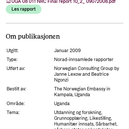
Styringsdokument og årsrapporter
UGA 08 011 NRC Final report 10_2_ 09072008.pdf
For næringslivet
Styresett og økonomisk utvikling
Les rapport
Evalueringer (Norec)
Statsgarantiordningen for investeringer i
Historie
fornybar energi
Om publikasjonen
Norad - Partnerskap med privat sektor
Kontakt
Utgitt:
Januar 2009
Kontakt oss
Nyttige lenker
Type:
Norad-innsamlede rapporter
Norads Varslingstjeneste
Utført av:
Norwegian Consulting Group by
Viktige dokumenter og lenker
Janne Lexow and Beatrice
Presse og media
Partnerfordeling
Ngonzi
Logo
Bestilt av:
The Norwegian Embassy in
Kampala, Uganda
Postjournal
Område:
Uganda
Personvern
Tema:
Utdanning og forskning,
Grunnopplæring, Likestilling,
Humanitær innsats, Sårbarhet,