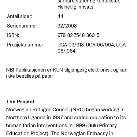
sårbare stater og kontekster,
Helhetlig innsats
Antall sider:
44
Serienummer:
32/2008
ISBN:
978-82-7548-360-5
Prosjektnummer:
UGA-03/313, UGA-06/004, UGA-
06/ 064
NB! Publikasjonen er KUN tilgjengelig elektronisk og kan
ikke bestilles på papir
The Project
Norwegian Refugee Council (NRC) began working in
Northern Uganda in 1997 and added education to its
humanitarian interventions in 1999 (Gulu Primary
Education Project). The Norwegian Embassy in