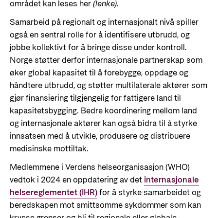
området kan leses
her
(lenke)
.
Samarbeid på regionalt og internasjonalt nivå spiller
også en sentral rolle for å identifisere utbrudd, og
jobbe kollektivt for å bringe disse under kontroll.
Norge støtter derfor internasjonale partnerskap som
øker global kapasitet til å forebygge, oppdage og
håndtere utbrudd, og støtter multilaterale aktører som
gjør finansiering tilgjengelig for fattigere land til
kapasitetsbygging. Bedre koordinering mellom land
og internasjonale aktører kan også bidra til å styrke
innsatsen med å utvikle, produsere og distribuere
medisinske mottiltak.
Medlemmene i Verdens helseorganisasjon (WHO)
vedtok i 2024 en oppdatering av det
internasjonale
helsereglementet (IHR)
for å styrke samarbeidet og
beredskapen mot smittsomme sykdommer som kan
krysse grenser og bli til regionale eller globale