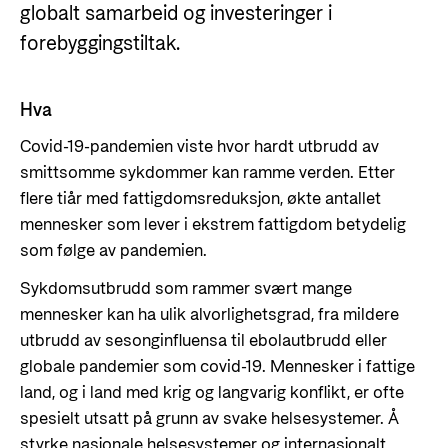
Styringsdokument og årsrapporter
globalt samarbeid og investeringer i
For næringslivet
Styresett og økonomisk utvikling
Evalueringer (Norec)
forebyggingstiltak.
Statsgarantiordningen for investeringer i
Historie
fornybar energi
Hva
Norad - Partnerskap med privat sektor
Covid-19-pandemien viste hvor hardt utbrudd av
Kontakt
smittsomme sykdommer kan ramme verden. Etter
Kontakt oss
Nyttige lenker
flere tiår med fattigdomsreduksjon, økte antallet
mennesker som lever i ekstrem fattigdom betydelig
Norads Varslingstjeneste
Viktige dokumenter og lenker
som følge av pandemien.
Presse og media
Partnerfordeling
Sykdomsutbrudd som rammer svært mange
Logo
mennesker kan ha ulik alvorlighetsgrad, fra mildere
Postjournal
utbrudd av sesonginfluensa til ebolautbrudd eller
globale pandemier som covid-19. Mennesker i fattige
Personvern
land, og i land med krig og langvarig konflikt, er ofte
spesielt utsatt på grunn av svake helsesystemer. Å
styrke nasjonale helsesystemer og internasjonalt