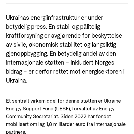
Styringsdokument og årsrapporter
For næringslivet
Styresett og økonomisk utvikling
Evalueringer (Norec)
Ukrainas energiinfrastruktur er under
Statsgarantiordningen for investeringer i
Historie
betydelig press. En stabil og pålitelig
fornybar energi
kraftforsyning er avgjørende for beskyttelse
Norad - Partnerskap med privat sektor
Kontakt
av sivile, økonomisk stabilitet og langsiktig
gjenoppbygging. En betydelig andel av den
Kontakt oss
Nyttige lenker
internasjonale støtten – inkludert Norges
Norads Varslingstjeneste
bidrag – er derfor rettet mot energisektoren i
Viktige dokumenter og lenker
Presse og media
Ukraina.
Partnerfordeling
Logo
Et sentralt virkemiddel for denne støtten er Ukraine
Postjournal
Energy Support Fund (UESF), forvaltet av Energy
Personvern
Community Secretariat. Siden 2022 har fondet
mobilisert om lag 1,8 milliarder euro fra internasjonale
partnere.