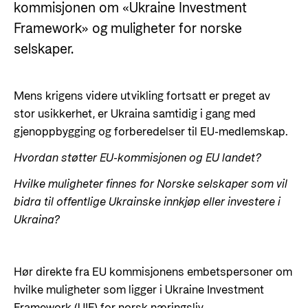
Styringsdokument og årsrapporter
kommisjonen om «Ukraine Investment
For næringslivet
Styresett og økonomisk utvikling
Framework» og muligheter for norske
Evalueringer (Norec)
Statsgarantiordningen for investeringer i
selskaper.
Historie
fornybar energi
Norad - Partnerskap med privat sektor
Mens krigens videre utvikling fortsatt er preget av
Kontakt
stor usikkerhet, er Ukraina samtidig i gang med
gjenoppbygging og forberedelser til EU-medlemskap.
Kontakt oss
Nyttige lenker
Norads Varslingstjeneste
Hvordan støtter EU-kommisjonen og EU landet?
Viktige dokumenter og lenker
Presse og media
Hvilke muligheter finnes for Norske selskaper som vil
Partnerfordeling
bidra til offentlige Ukrainske innkjøp eller investere i
Logo
Ukraina?
Postjournal
Personvern
Hør direkte fra EU kommisjonens embetspersoner om
hvilke muligheter som ligger i Ukraine Investment
Framework (UIF) for norsk næringsliv.