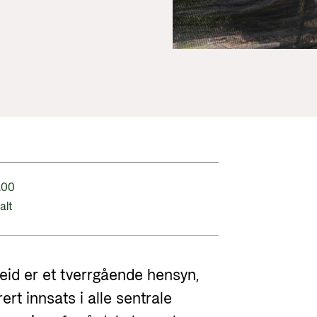
Utlysninger og tildelinger
Styrese
Tilskuddsguiden
Kriterier for bistand
Regelverk for Norads tilskuddsordninger
5.00
alt
beid er et tverrgående hensyn,
rt innsats i alle sentrale