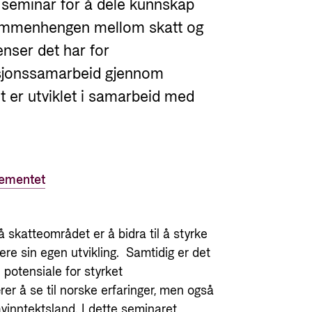
il seminar for å dele kunnskap
sammenhengen mellom skatt og
venser det har for
tusjonssamarbeid gjennom
er utviklet i samarbeid med
gementet
skatteområdet er å bidra til å styrke
iere sin egen utvikling. Samtidig er det
otensiale for styrket
ærer å se til norske erfaringer, men også
avinntektsland. I dette seminaret