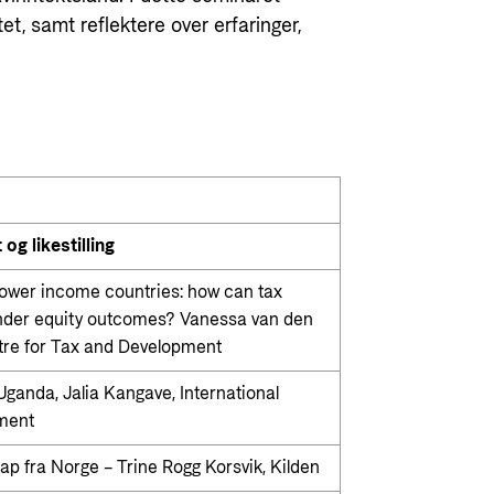
et, samt reflektere over erfaringer,
og likestilling
 lower income countries: how can tax
nder equity outcomes? Vanessa van den
ntre for Tax and Development
ganda, Jalia Kangave, International
pment
skap fra Norge – Trine Rogg Korsvik, Kilden