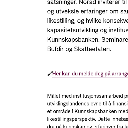
satsninger. Norad inviterer t
og utveksle erfaringer om 
likestilling, og hvilke konsek
kapasitetsutvikling og insti
Kunnskapsbanken. Seminaret 
Bufdir og Skatteetaten.
🔗
Her kan du melde deg på arran
Målet med institusjonssamarbeid på 
utviklingslandenes evne til å finans
et område i Kunnskapsbanken med p
likestillingsperspektiv. Dette inneb
dra på kunnskap og erfaringer fra l