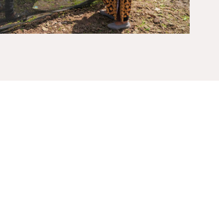
tt og økonomisk utvikling