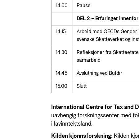
14.00
Pause
DEL 2 – Erfaringer innenfo
14.15
Arbeid med OECDs Gender Ba
svenske Skatteverket og in
14.30
Refleksjoner fra Skatteetate
samarbeid
14.45
Avslutning ved Bufdir
15.00
Slutt
International Centre for Tax and
uavhengig forskningssenter med fok
i lavinntektsland.
Kilden kjønnsforskning:
Kilden kjø