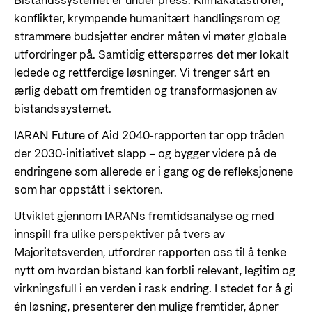
Bistandssystemet er under press. Klimakatastrofer,
Styringsdokument og årsrapporter
For næringslivet
konflikter, krympende humanitært handlingsrom og
Styresett og økonomisk utvikling
Evalueringer (Norec)
strammere budsjetter endrer måten vi møter globale
Statsgarantiordningen for investeringer i
Historie
utfordringer på. Samtidig etterspørres det mer lokalt
fornybar energi
ledede og rettferdige løsninger. Vi trenger sårt en
Norad - Partnerskap med privat sektor
ærlig debatt om fremtiden og transformasjonen av
Kontakt
bistandssystemet.
Kontakt oss
IARAN Future of Aid 2040-rapporten tar opp tråden
Nyttige lenker
der 2030-initiativet slapp – og bygger videre på de
Norads Varslingstjeneste
Viktige dokumenter og lenker
endringene som allerede er i gang og de refleksjonene
Presse og media
som har oppstått i sektoren.
Partnerfordeling
Logo
Utviklet gjennom IARANs fremtidsanalyse og med
innspill fra ulike perspektiver på tvers av
Postjournal
Majoritetsverden, utfordrer rapporten oss til å tenke
Personvern
nytt om hvordan bistand kan forbli relevant, legitim og
virkningsfull i en verden i rask endring. I stedet for å gi
én løsning, presenterer den mulige fremtider, åpner